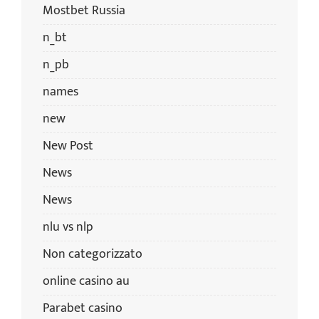
Mostbet Russia
n_bt
n_pb
names
new
New Post
News
News
nlu vs nlp
Non categorizzato
online casino au
Parabet casino