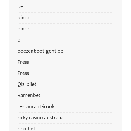
pe
pinco
pınco
pl
poezenboot-gent.be
Press
Press
Qizilbilet
Ramenbet
restaurant-icook
ricky casino australia
rokubet