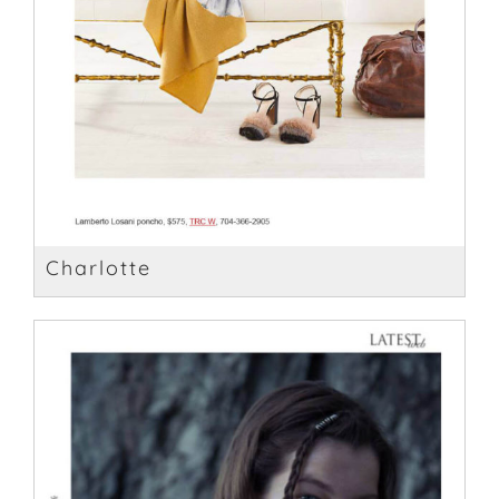
Charlotte