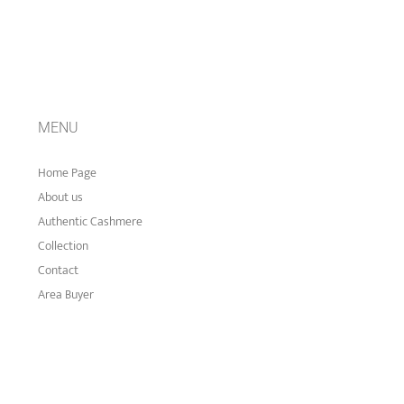
MENU
Home Page
About us
Authentic Cashmere
Collection
Contact
Area Buyer