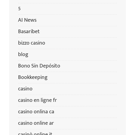
5
AI News
Basaribet
bizzo casino
blog
Bono Sin Depósito
Bookkeeping
casino
casino en ligne fr
casino onlina ca
casino online ar
casinò online it