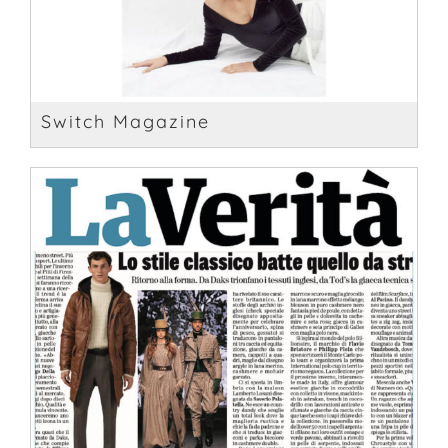
Switch Magazine