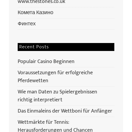
www.thestones.co.uk
Комета Казино
Финтех
Recent Posts
Populair Casino Beginnen
Voraussetzungen für erfolgreiche
Pferdewetten
Wie man Daten zu Spielergebnissen
richtig interpretiert
Das Einmaleins der Wettboni für Anfänger
Wettmärkte für Tennis:
Herausforderungen und Chancen