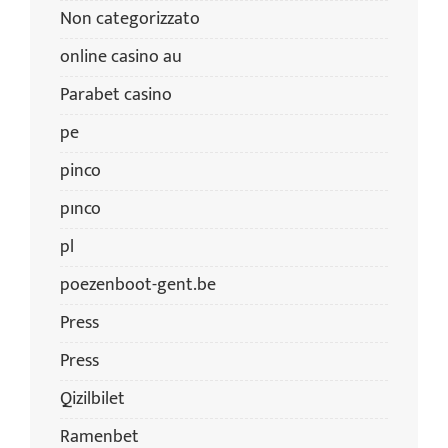
Non categorizzato
online casino au
Parabet casino
pe
pinco
pınco
pl
poezenboot-gent.be
Press
Press
Qizilbilet
Ramenbet