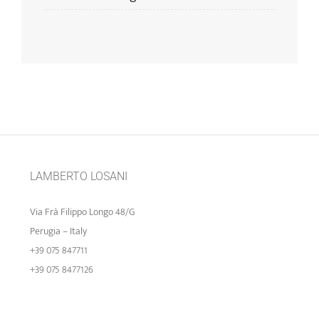
LAMBERTO LOSANI
Via Frà Filippo Longo 48/G
Perugia – Italy
+39 075 847711
+39 075 8477126