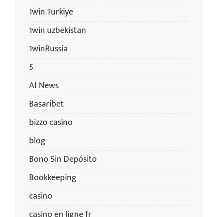
1win Turkiye
1win uzbekistan
1winRussia
5
AI News
Basaribet
bizzo casino
blog
Bono Sin Depósito
Bookkeeping
casino
casino en ligne fr