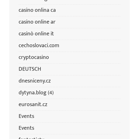
casino onlina ca
casino online ar
casinò online it
cechoslovaci.com
cryptocasino
DEUTSCH
dnesniceny.cz
dytyna.blog (4)
eurosanit.cz
Events
Events