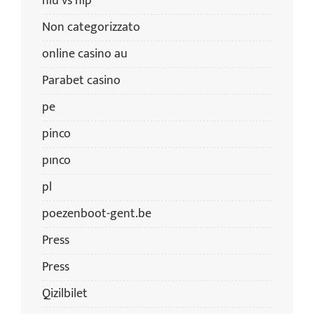
nlu vs nlp
Non categorizzato
online casino au
Parabet casino
pe
pinco
pınco
pl
poezenboot-gent.be
Press
Press
Qizilbilet