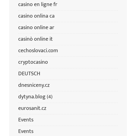
casino en ligne fr
casino onlina ca
casino online ar
casinò online it
cechoslovaci.com
cryptocasino
DEUTSCH
dnesniceny.cz
dytyna.blog (4)
eurosanit.cz
Events
Events