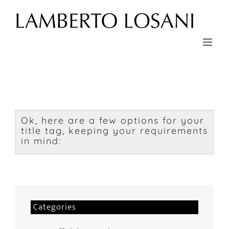
Ok, here are a few options for your
title tag, keeping your requirements
in mind:
Categories