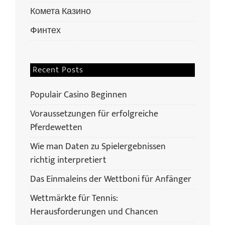
Комета Казино
Финтех
Recent Posts
Populair Casino Beginnen
Voraussetzungen für erfolgreiche
Pferdewetten
Wie man Daten zu Spielergebnissen
richtig interpretiert
Das Einmaleins der Wettboni für Anfänger
Wettmärkte für Tennis:
Herausforderungen und Chancen