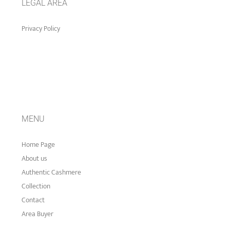
LEGAL AREA
Privacy Policy
MENU
Home Page
About us
Authentic Cashmere
Collection
Contact
Area Buyer