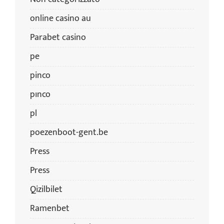
online casino au
Parabet casino
pe
pinco
pınco
pl
poezenboot-gent.be
Press
Press
Qizilbilet
Ramenbet