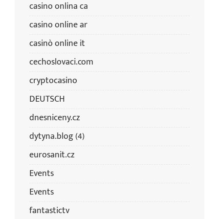
casino onlina ca
casino online ar
casinò online it
cechoslovaci.com
cryptocasino
DEUTSCH
dnesniceny.cz
dytyna.blog (4)
eurosanit.cz
Events
Events
fantastictv