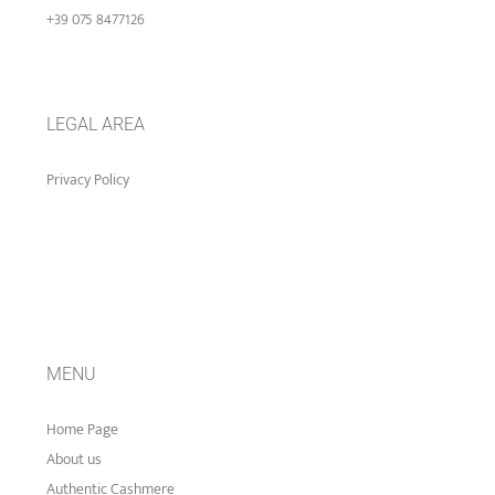
+39 075 8477126
LEGAL AREA
Privacy Policy
MENU
Home Page
About us
Authentic Cashmere