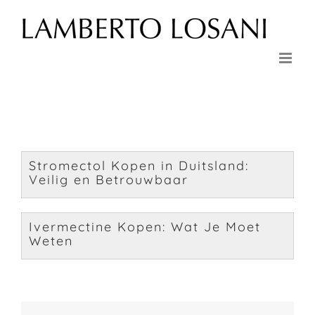
Stromectol Kopen in Duitsland:
Veilig en Betrouwbaar
Ivermectine Kopen: Wat Je Moet
Weten