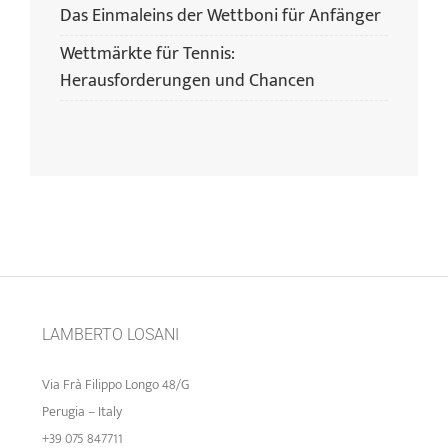
Das Einmaleins der Wettboni für Anfänger
Wettmärkte für Tennis:
Herausforderungen und Chancen
LAMBERTO LOSANI
Via Frà Filippo Longo 48/G
Perugia – Italy
+39 075 847711